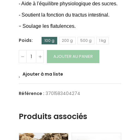
- Aide à l'équilibre physiologique des sucres.
- Soutient la fonction du tractus intestinal.
-
Soulage les flatulences.
Poids
100 g
200 g
500 g
1 kg
AJOUTER AU PANIER
Ajouter à ma liste
Référence :
3701583404274
Produits associés