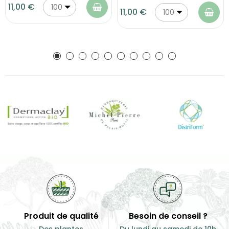
11,00 €
100
11,00 €
100
g
g
Produit de qualité
Besoin de conseil ?
Des plantes
Du lundi au samedi de 10h