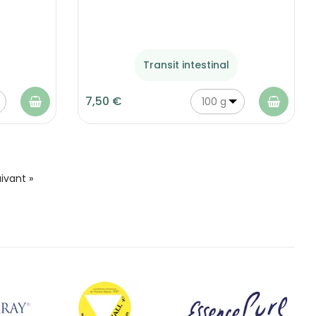
Transit intestinal
7,50 €
100 g
ivant »