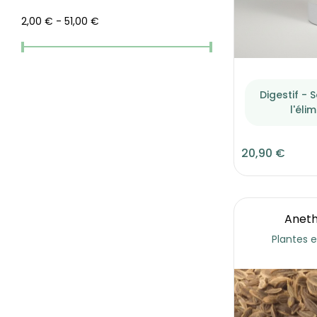
Phyto compagnon
(1)
2,00 € - 51,00 €
Romon Nature
(5)
Semineraliser.com
(1)
Solaray
(1)
Digestif - 
Vitall +
(1)
l'éli
Yalacta
(1)
20,90 €
Aneth
Plantes e