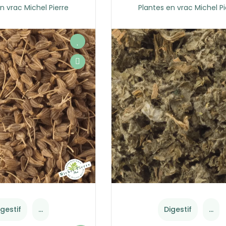
n vrac Michel Pierre
Plantes en vrac Michel Pi
igestif
...
Digestif
...