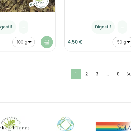
igestif
...
Digestif
...
4,50 €
100 g
50 g
1
2
3
…
8
Su