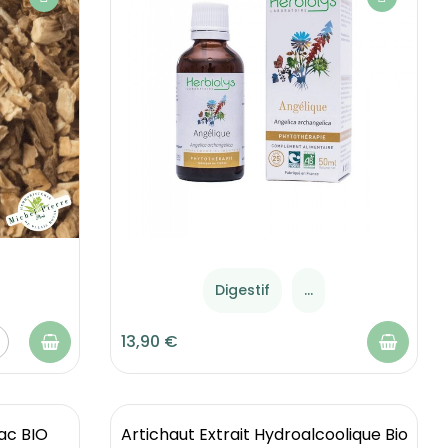
Digestif
...
13,90 €
rac BIO
Artichaut Extrait Hydroalcoolique Bio