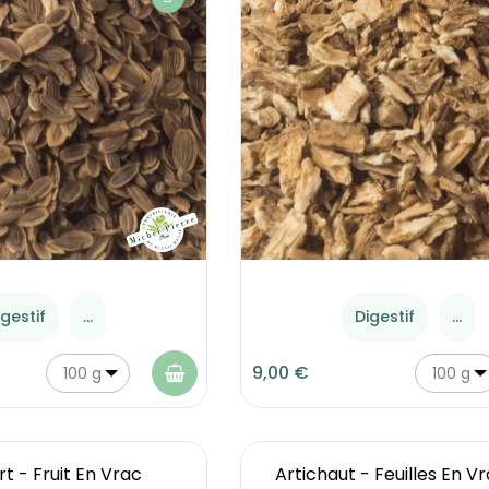
igestif
...
Digestif
...
9,00 €
100 g
100 g
rt - Fruit En Vrac
Artichaut - Feuilles En V