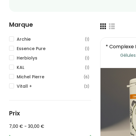
Marque
Archie
(1)
* Complexe H
Essence Pure
(1)
Gélules
Herbiolys
(1)
KAL
(1)
Michel Pierre
(6)
Vitall +
(3)
Prix
7,00 € - 30,00 €