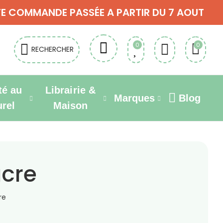
OUTE COMMANDE PASSÉE A PARTIR DU 7 AOUT
0
0
RECHERCHER
té au
Librairie &
Marques
Blog
urel
Maison
ucre
re