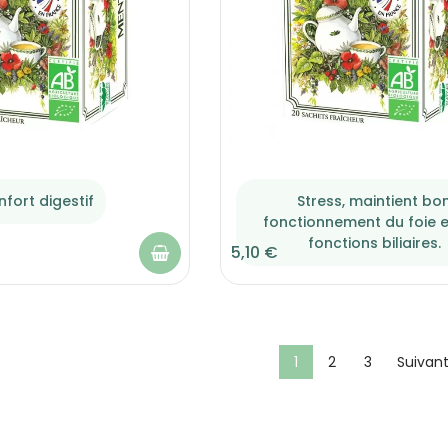
nfort digestif
Stress, maintient bo
fonctionnement du foie e
fonctions biliaires.
5,10 €
1
2
3
Suivant