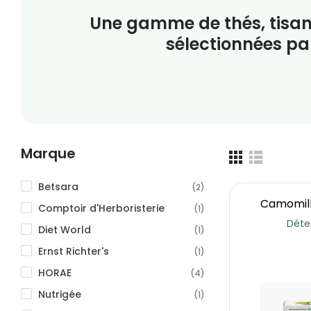
Une gamme de thés, tisan
sélectionnées par
Marque
Betsara
(2)
Camomille
Comptoir d'Herboristerie
(1)
Déte
Diet World
(1)
Ernst Richter's
(1)
HORAE
(4)
Nutrigée
(1)