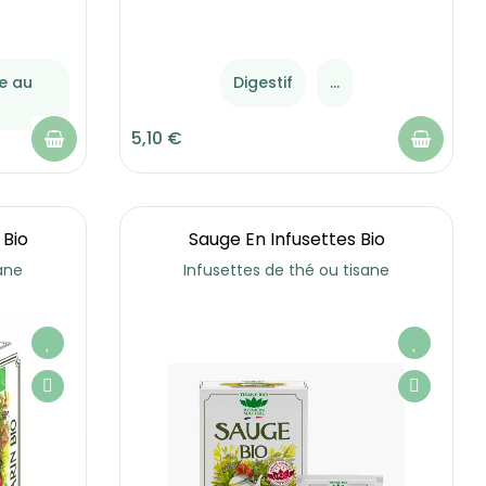
de au
Digestif
...
5,10 €
 Bio
Sauge En Infusettes Bio
ane
Infusettes de thé ou tisane