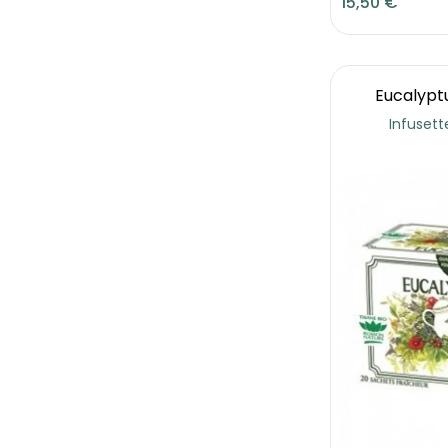
15,50 €
Eucalyptu
Infusett