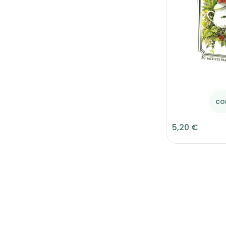
co
5,20 €