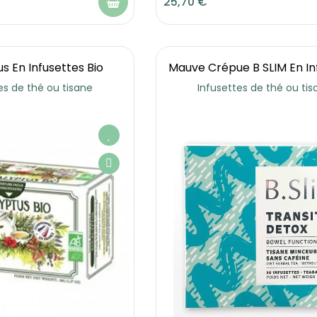
25,70 €
s En Infusettes Bio
Mauve Crépue B SLIM En In
es de thé ou tisane
Infusettes de thé ou tis