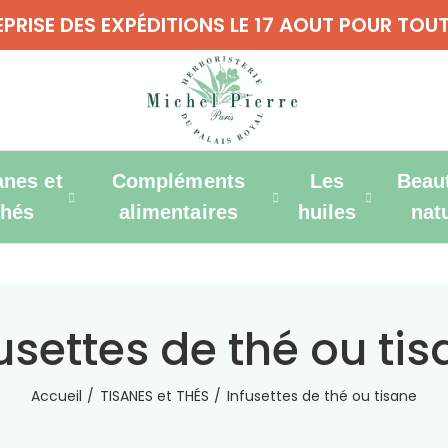
REPRISE DES EXPÉDITIONS LE 17 AOUT POUR T
anes et
Compléments
Les
Beau
thés
alimentaires
huiles
nat
usettes de thé ou ti
Accueil
TISANES et THÉS
Infusettes de thé ou tisane