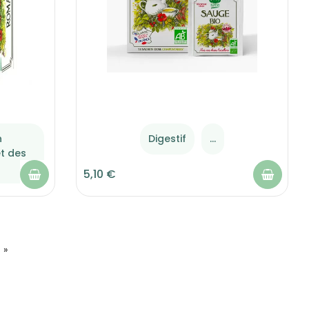
n
Digestif
...
t des
5,10 €
 »