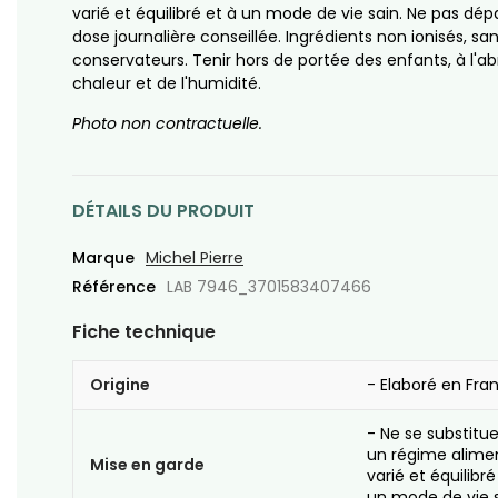
varié et équilibré et à un mode de vie sain. Ne pas dép
dose journalière conseillée. Ingrédients non ionisés, sa
conservateurs. Tenir hors de portée des enfants, à l'abr
chaleur et de l'humidité.
Photo non contractuelle.
DÉTAILS DU PRODUIT
Marque
Michel Pierre
Référence
LAB 7946_3701583407466
Fiche technique
Origine
- Elaboré en Fra
- Ne se substitu
un régime alime
Mise en garde
varié et équilibré
un mode de vie s