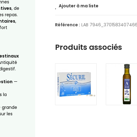
onnes
Ajouter à ma liste
tives
, de
es repas.
ntaires
,
Référence :
LAB 7946_370158340746
fort
Produits associés
testinaux
Antiquité
igestif.
estion
—
s la
 grande
sur les