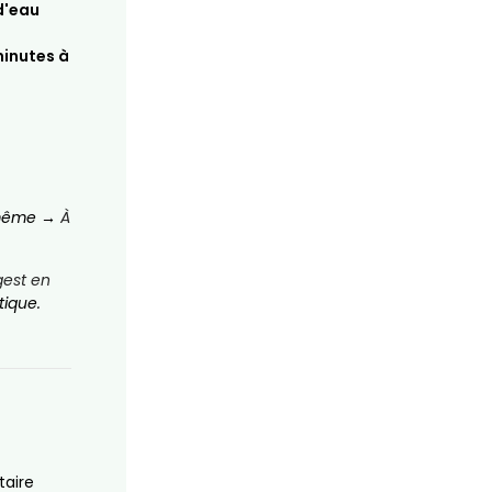
 d'eau
minutes à
s-même →
À
gest en
tique.
taire