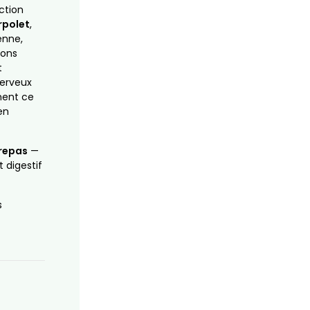
ction
rpolet
,
enne,
ions
t
nerveux
ent ce
en
 repas
—
 digestif
s