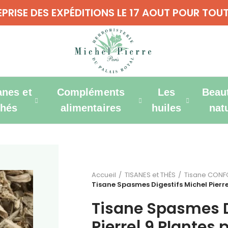
REPRISE DES EXPÉDITIONS LE 17 AOUT POUR T
anes et
Compléments
Les
Beau
thés
alimentaires
huiles
nat
Accueil
TISANES et THÉS
Tisane CONFOR
Tisane Spasmes Digestifs Michel Pierre|
Tisane Spasmes D
Pierre| 9 Plantes 