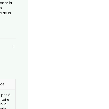
asser la
ns
i de la
nce
e pas à
ntaire
 ni à
ain.