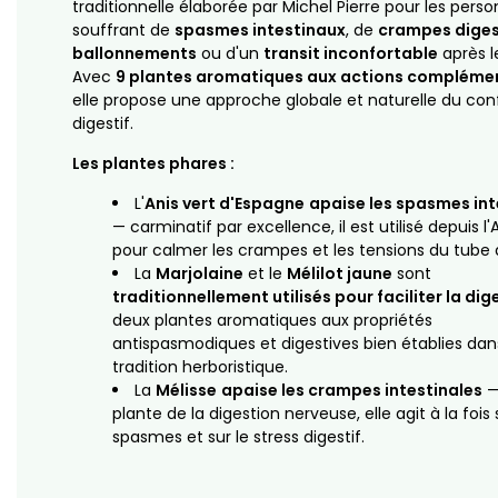
traditionnelle élaborée par Michel Pierre pour les pers
souffrant de
spasmes intestinaux
, de
crampes diges
ballonnements
ou d'un
transit inconfortable
après l
Avec
9 plantes aromatiques aux actions compléme
elle propose une approche globale et naturelle du con
digestif.
Les plantes phares :
L'
Anis vert d'Espagne
apaise les spasmes in
— carminatif par excellence, il est utilisé depuis l'
pour calmer les crampes et les tensions du tube d
La
Marjolaine
et le
Mélilot jaune
sont
traditionnellement utilisés pour faciliter la dig
deux plantes aromatiques aux propriétés
antispasmodiques et digestives bien établies dan
tradition herboristique.
La
Mélisse
apaise les crampes intestinales
—
plante de la digestion nerveuse, elle agit à la fois 
spasmes et sur le stress digestif.