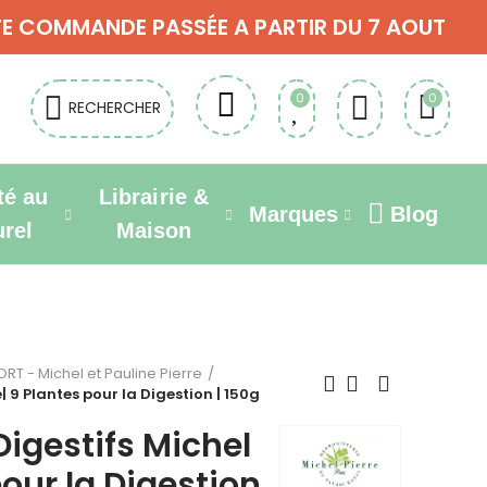
OUTE COMMANDE PASSÉE A PARTIR DU 7 AOUT
0
0
RECHERCHER
té au
Librairie &
Marques
Blog
urel
Maison
T - Michel et Pauline Pierre
 9 Plantes pour la Digestion | 150g
igestifs Michel
pour la Digestion