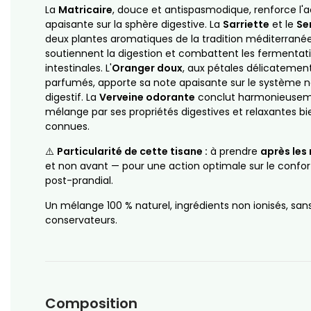
La
Matricaire
, douce et antispasmodique, renforce l'a
apaisante sur la sphère digestive. La
Sarriette
et le
Se
deux plantes aromatiques de la tradition méditerrané
soutiennent la digestion et combattent les fermentat
intestinales. L'
Oranger doux
, aux pétales délicatemen
parfumés, apporte sa note apaisante sur le système 
digestif. La
Verveine odorante
conclut harmonieusem
mélange par ses propriétés digestives et relaxantes bi
connues.
⚠️
Particularité de cette tisane :
à prendre
après les
et non avant — pour une action optimale sur le confort
post-prandial.
Un mélange 100 % naturel, ingrédients non ionisés, san
conservateurs.
Composition