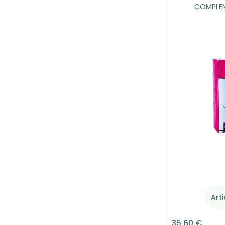
COMPLEM
Art
35,60 €