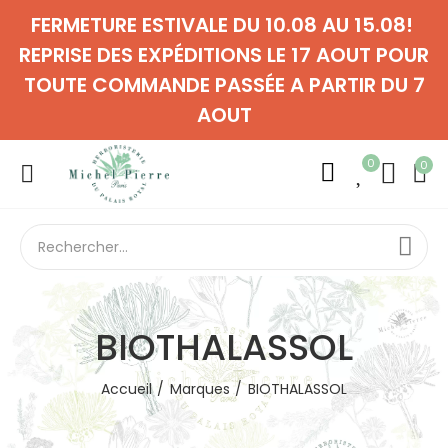
FERMETURE ESTIVALE DU 10.08 AU 15.08!
REPRISE DES EXPÉDITIONS LE 17 AOUT POUR
TOUTE COMMANDE PASSÉE A PARTIR DU 7
AOUT
0
0
BIOTHALASSOL
Accueil
Marques
BIOTHALASSOL