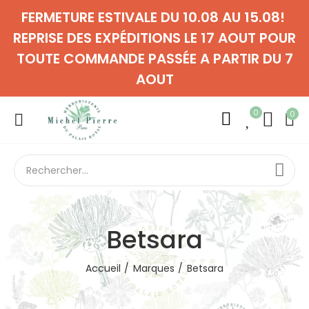
FERMETURE ESTIVALE DU 10.08 AU 15.08!
REPRISE DES EXPÉDITIONS LE 17 AOUT POUR
TOUTE COMMANDE PASSÉE A PARTIR DU 7
AOUT
0
0
Betsara
Accueil
Marques
Betsara