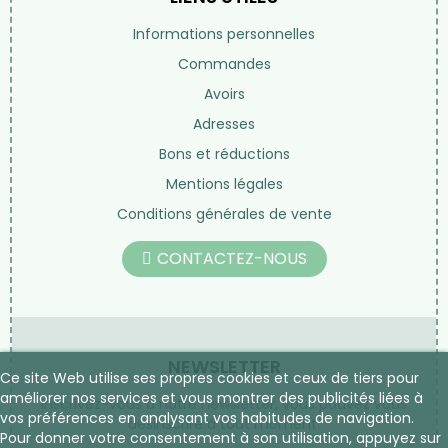
Informations personnelles
Commandes
Avoirs
Adresses
Bons et réductions
Mentions légales
Conditions générales de vente
CONTACTEZ-NOUS
NEWSLETTER
Ce site Web utilise ses propres cookies et ceux de tiers pour
améliorer nos services et vous montrer des publicités liées à
Inscrivez-vous à notre newsletter, vous pouvez vous
vos préférences en analysant vos habitudes de navigation.
désinscrire à tout moment.
Pour donner votre consentement à son utilisation, appuyez sur