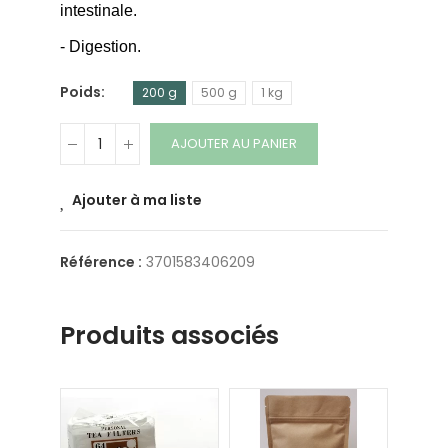
intestinale.
-
Digestion.
Poids
200 g
500 g
1 kg
AJOUTER AU PANIER
Ajouter à ma liste
Référence :
3701583406209
Produits associés