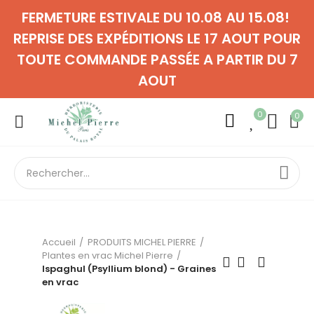
FERMETURE ESTIVALE DU 10.08 AU 15.08!
REPRISE DES EXPÉDITIONS LE 17 AOUT POUR
TOUTE COMMANDE PASSÉE A PARTIR DU 7
AOUT
0
0
Accueil
PRODUITS MICHEL PIERRE
Plantes en vrac Michel Pierre
Ispaghul (Psyllium blond) - Graines
en vrac