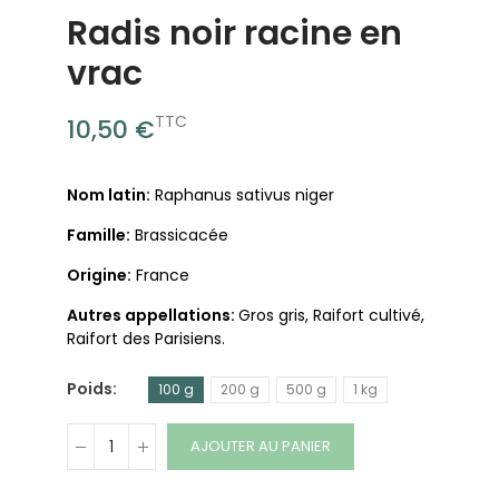
Radis noir racine en
vrac
TTC
10,50 €
Nom latin:
Raphanus sativus niger
Famille:
Brassicacée
Origine:
France
Autres appellations:
Gros gris, Raifort cultivé,
Raifort des Parisiens.
Poids
100 g
200 g
500 g
1 kg
AJOUTER AU PANIER