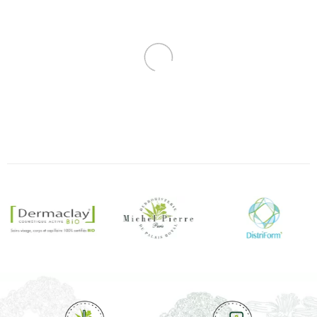
Avoine En Poudre 150 Gr
Sauge Officinale En
Poudre
Plantes en poudre Michel
Plantes en poudre Michel
Pierre
Pierre
Sommeil
...
14,50 €
11,50 €