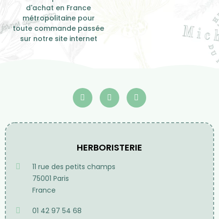
Service après-vente
Expéditions
Du lundi au vendredi de
Sous 24h / 48h
10h à 19h
Hors week-end et jours
fériés
Frais de port
Offerts à partir de 70€
d'achat en France
métropolitaine pour
toute commande passée
sur notre site internet