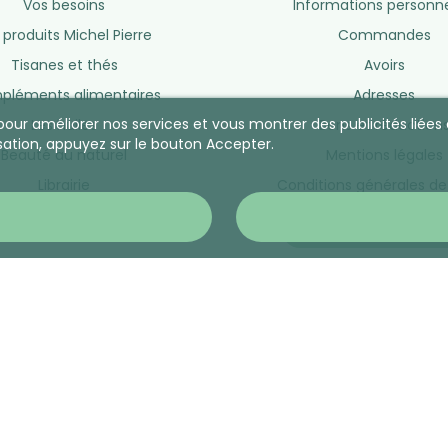
Vos besoins
Informations personne
 produits Michel Pierre
Commandes
Tisanes et thés
Avoirs
léments alimentaires
Adresses
s pour améliorer nos services et vous montrer des publicités lié
Les huiles
Bons et réduction
sation, appuyez sur le bouton Accepter.
Beauté au naturel
Mentions légales
Librairie
Conditions générales de
Nos marques
CONTACTEZ-NO