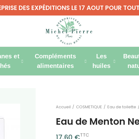
REPRISE DES EXPÉDITIONS LE 17 AOUT POUR T
anes et
Compléments
Les
Beau
thés
alimentaires
huiles
nat
Accueil
COSMETIQUE
Eau de toilette
Eau de Menton Ne
TTC
17,60 €