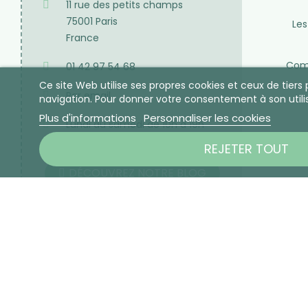
11 rue des petits champs
75001 Paris
Les
France
Comp
01 42 97 54 68
Ce site Web utilise ses propres cookies et ceux de tier
Par email
navigation. Pour donner votre consentement à son utili
Plus d'informations
Personnaliser les cookies
Lundi au samedi de 10h à 19h
(fermé le dimanche)
REJETER TOUT
DÉCOUVREZ NOTRE BLOG