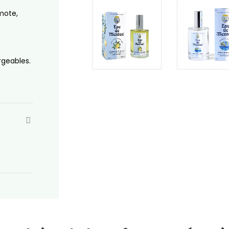
amote,
rgeables.