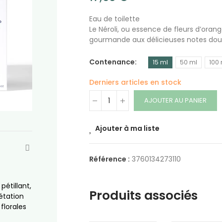
Eau de toilette
Le Néroli, ou essence de fleurs d’oran
gourmande aux délicieuses notes douce
Contenance
15 ml
50 ml
100 
Derniers articles en stock
AJOUTER AU PANIER
Ajouter à ma liste
Référence :
3760134273110
pétillant,
Produits associés
étation
florales