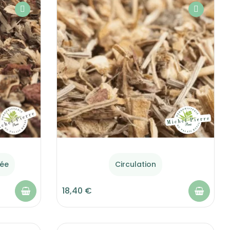
tée
Circulation
18,40 €