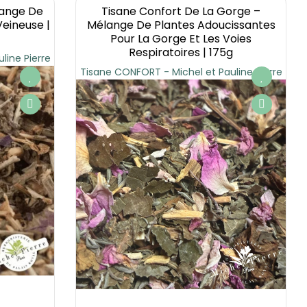
lange De
Tisane Confort De La Gorge –
Veineuse |
Mélange De Plantes Adoucissantes
Pour La Gorge Et Les Voies
Respiratoires | 175g
line Pierre
Tisane CONFORT - Michel et Pauline Pierre