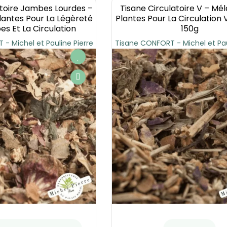
atoire Jambes Lourdes –
Tisane Circulatoire V – Mé
antes Pour La Légèreté
Plantes Pour La Circulation 
s Et La Circulation
150g
- Michel et Pauline Pierre
Tisane CONFORT - Michel et Pau