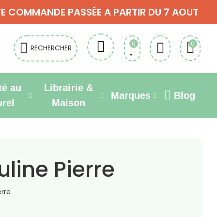
OUTE COMMANDE PASSÉE A PARTIR DU 7 AOUT
0
0
RECHERCHER
té au
Librairie &
Marques
Blog
urel
Maison
line Pierre
rre