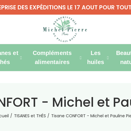
REPRISE DES EXPÉDITIONS LE 17 AOUT POUR T
anes et
Compléments
Les
Beau
thés
alimentaires
huiles
nat
FORT - Michel et Pau
cueil
TISANES et THÉS
Tisane CONFORT - Michel et Pauline Pie