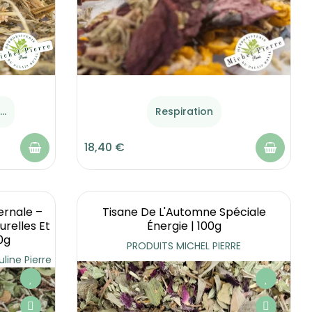
...
Respiration
18,40 €
ernale –
Tisane De L'Automne Spéciale
relles Et
Énergie | 100g
0g
PRODUITS MICHEL PIERRE
line Pierre