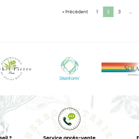
« Précédent
1
2
3
…
eil ?
Service après-vente