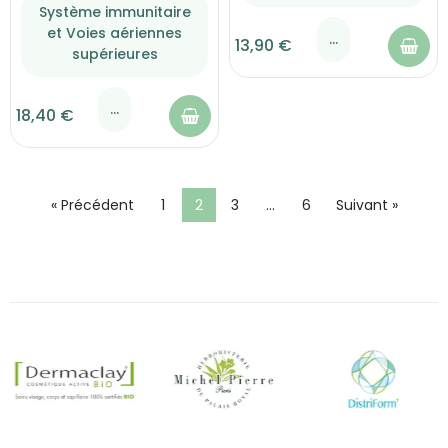
Système immunitaire
et Voies aériennes
...
13,90 €
supérieures
...
18,40 €
« Précédent
1
2
3
…
6
Suivant »