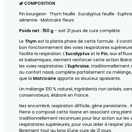
🌿 COMPOSITION
Pin bourgeon · Thym feuille · Eucalyptus feuille · Euphra
aérienne · Matricaire fleurs
Poids net : 150 g
– soit 21 jours de cure complète.
Le
Thym
est la plante phare de cette formule : il contr
bon fonctionnement des voies respiratoires supérieure
facilite la respiration. L'
Eucalyptus
et le
Pin
, aux effluv
et balsamiques, viennent renforcer cette action libérat
les voies respiratoires. L'
Euphraise
, traditionnellement
au confort nasal, complète parfaitement ce mélange,
que la
Matricaire
apporte sa douceur apaisante.
Un mélange 100 % naturel, ingrédients non ionisés, san
conservateurs, élaboré en France.
Nez encombré, respiration difficile, gêne persistante… 
Pierre a composé cette tisane en associant cinq plant
traditionnellement reconnues pour leur action sur les 
respiratoires supérieures, pour vous aider à respirer plu
librement tout au long d'une cure de 21 jours.