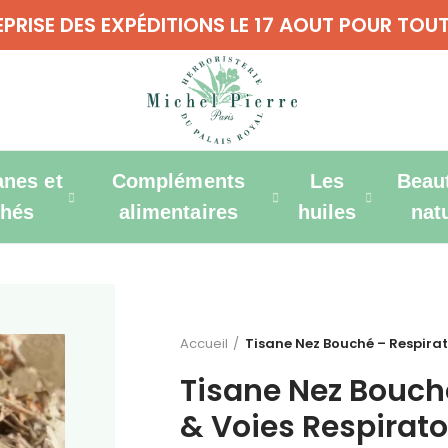
REPRISE DES EXPÉDITIONS LE 17 AOUT POUR T
anes et
Compléments
Les
Beau
thés
alimentaires
huiles
nat
Accueil
Tisane Nez Bouché – Respirat
Tisane Nez Bouch
& Voies Respirato