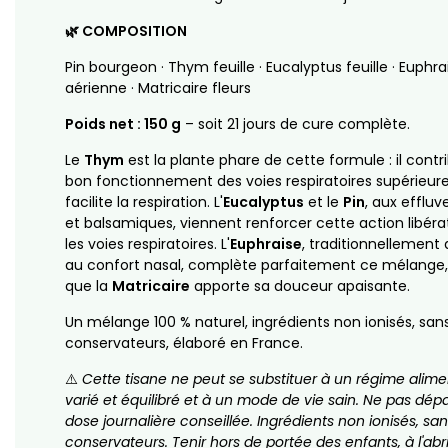
🌿 COMPOSITION
Pin bourgeon · Thym feuille · Eucalyptus feuille · Euphra
aérienne · Matricaire fleurs
Poids net : 150 g
– soit 21 jours de cure complète.
Le
Thym
est la plante phare de cette formule : il contr
bon fonctionnement des voies respiratoires supérieure
facilite la respiration. L'
Eucalyptus
et le
Pin
, aux effluv
et balsamiques, viennent renforcer cette action libérat
les voies respiratoires. L'
Euphraise
, traditionnellement
au confort nasal, complète parfaitement ce mélange,
que la
Matricaire
apporte sa douceur apaisante.
Un mélange 100 % naturel, ingrédients non ionisés, san
conservateurs, élaboré en France.
⚠️
Cette tisane ne peut se substituer à un régime alime
varié et équilibré et à un mode de vie sain. Ne pas dépa
dose journalière conseillée. Ingrédients non ionisés, sa
conservateurs. Tenir hors de portée des enfants, à l'abri