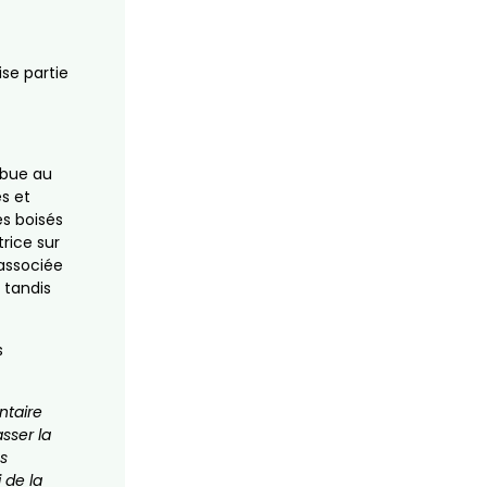
ise partie
ibue au
s et
es boisés
rice sur
 associée
 tandis
s
ntaire
sser la
ns
 de la