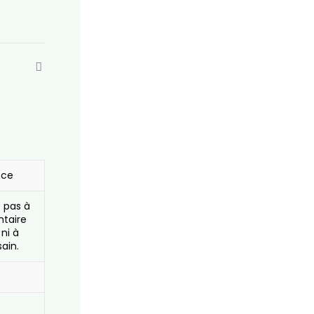
nce
e pas à
ntaire
 ni à
ain.