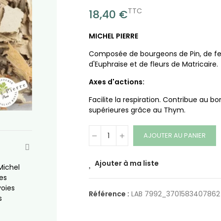
TTC
18,40 €
MICHEL PIERRE
Composée de bourgeons de Pin, de feui
d'Euphraise et de fleurs de Matricaire.
Axes d'actions:
Facilite la respiration. Contribue au 
supérieures grâce au Thym.
AJOUTER AU PANIER
Ajouter à ma liste
Michel
es
voies
Référence :
LAB 7992_3701583407862
s