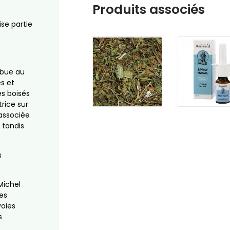
Produits associés
ise partie
ibue au
s et
es boisés
rice sur
 associée
 tandis
s
Michel
es
voies
s