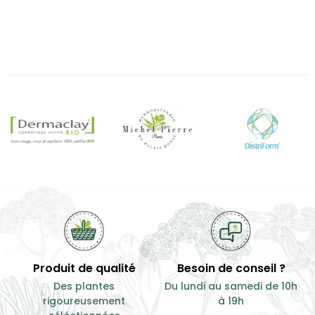
-20%
15,30 €
12,72 €
15,90 €