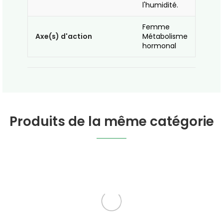
l'humidité.
Femme
Axe(s) d'action
Métabolisme
hormonal
Produits de la même catégorie
Piloselle Extrait
Bruyère Extrait
Hydroalcoolique Bio
Hydroalcoolique Bio
Soldes -20%
Soldes -20%