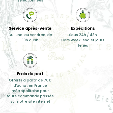
Produit de qualité
Besoin de conseil ?
Des plantes
Du lundi au samedi de 10h
rigoureusement
à 19h
séléctionnées
Service après-vente
Expéditions
Du lundi au vendredi de
Sous 24h / 48h
10h à 19h
Hors week-end et jours
fériés