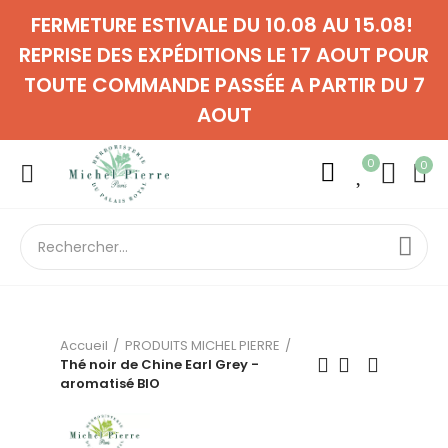
FERMETURE ESTIVALE DU 10.08 AU 15.08!
REPRISE DES EXPÉDITIONS LE 17 AOUT POUR
TOUTE COMMANDE PASSÉE A PARTIR DU 7
AOUT
0
0
Accueil
PRODUITS MICHEL PIERRE
Thé noir de Chine Earl Grey -
aromatisé BIO