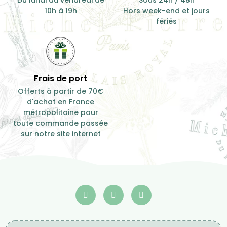
Produit de qualité
Besoin de conseil ?
Des plantes
Du lundi au samedi de 10h
rigoureusement
à 19h
séléctionnées
Service après-vente
Expéditions
Du lundi au vendredi de
Sous 24h / 48h
10h à 19h
Hors week-end et jours
fériés