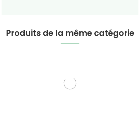
Produits de la même catégorie
Gratteron En Vrac
Cynorrhodon Baies
Entières En Vrac
Plantes en vrac Michel
Plantes en vrac Michel
Pierre
Pierre