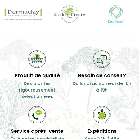
Antioxydant
Digestif
...
11,00 €
100
11,00 €
100
g
g