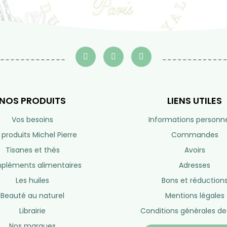
eil ?
Service après-vente
e 10h à 19h
Du lundi au vendredi de 10h à 19h
So
Hors week