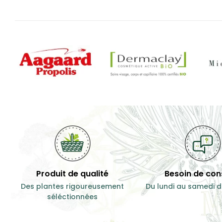
Antioxydant
Syst
11,00 €
11,00 €
100 g