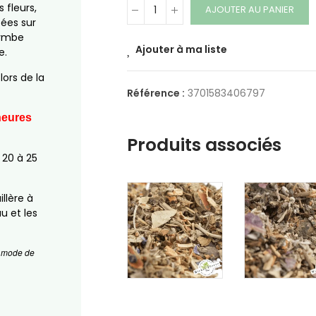
 fleurs,
AJOUTER AU PANIER
pées sur
rymbe
Ajouter à ma liste
e.
ors de la
Référence :
3701583406797
heures
Produits associés
 20 à 25
llère à
u et les
un mode de