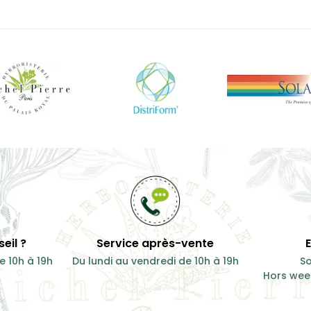
ème immunitaire
...
7,50 €
100 g