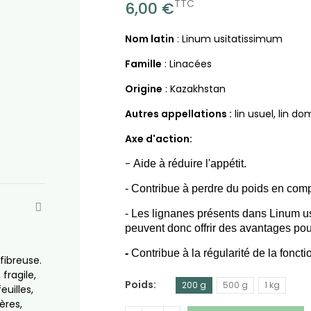
TTC
6,00 €
N
om latin
: Linum usitatissimum
Famille
: Linacées
Origine
: Kazakhstan
Autres appellations :
lin usuel, lin do
Axe d'action:
-
Aide à réduire l'appétit.
- Contribue à perdre du poids en com
-
Les lignanes présents dans Linum us
peuvent donc offrir des avantages po
-
Contribue à la régularité de la fonctio
fibreuse.
 fragile,
Poids
200 g
500 g
1 kg
euilles,
ères,