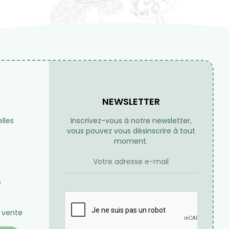
Expéditions
Frais de port
us 24h / 48h
Offerts à partir de 70€ d'achat
-end et jours fériés
en France métropolitaine pour
toute commande passée sur
notre site internet