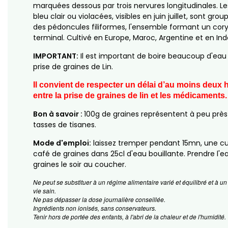
marquées dessous par trois nervures longitudinales. Les
bleu clair ou violacées, visibles en juin juillet, sont grou
des pédoncules filiformes, l'ensemble formant un co
terminal. Cultivé en Europe, Maroc, Argentine et en Ind
IMPORTANT:
Il est important de boire beaucoup d'eau l
prise de graines de Lin.
Il convient de respecter un délai d’au moins deux 
entre la prise de graines de lin et les médicaments.
Bon à savoir :
100g de graines représentent à peu près
tasses de tisanes.
Mode d'emploi:
laissez tremper pendant 15mn, une cui
café de graines dans 25cl d'eau bouillante. Prendre l'ea
graines le soir au coucher.
Ne peut se substituer à un régime alimentaire varié et équilibré et à 
vie sain.
Ne pas dépasser la dose journalière conseillée.
Ingrédients non ionisés, sans conservateurs.
Tenir hors de portée des enfants, à l'abri de la chaleur et de l'humidité.