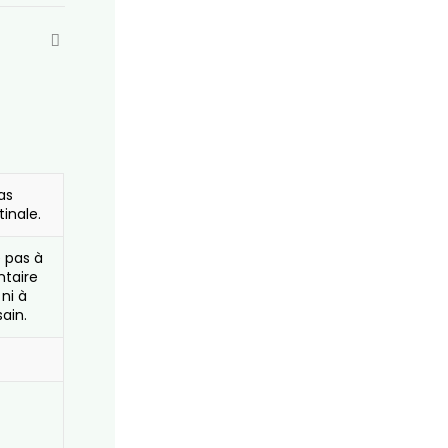
as
tinale.
e pas à
ntaire
 ni à
ain.