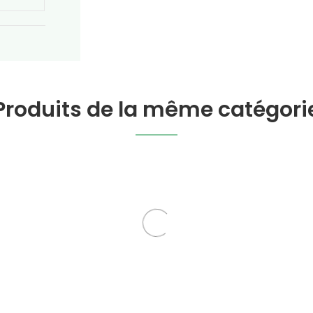
Produits de la même catégori
on Baies Entières En Vrac
Myrrhe En Larmes À 
es en vrac Michel Pierre
Plantes en vrac Michel 