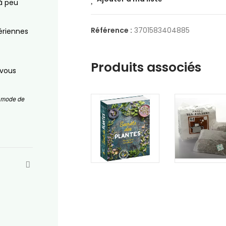
à peu
Référence :
3701583404885
aériennes
Produits associés
 vous
un mode de