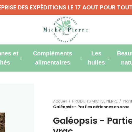
REPRISE DES EXPÉDITIONS LE 17 AOUT POUR T
anes et
Compléments
Les
Beau
thés
alimentaires
huiles
nat
Accueil
PRODUITS MICHEL PIERRE
Plan
Galéopsis - Parties aériennes en vrac
Galéopsis - Parti
vrac