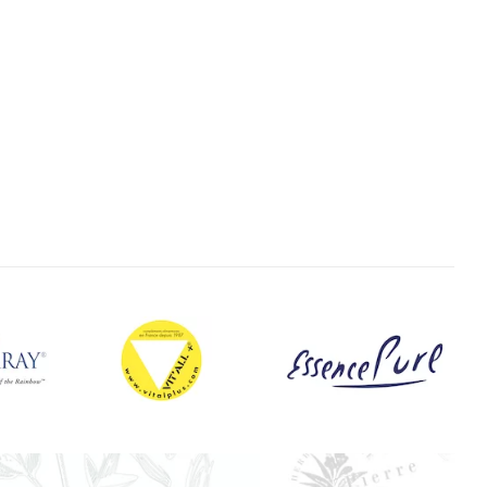
Brûler
Laitue Vireuse En Vrac
Pierre
Plantes en vrac Michel Pierre
RUPTURE DE STOCK