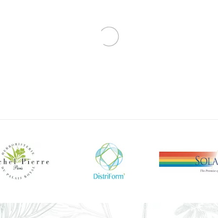
on Baies Entières En Vrac
Myrrhe En Larmes À 
es en vrac Michel Pierre
Plantes en vrac Michel 
Digestif
...