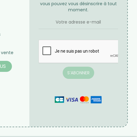
Expéditions
Frais de port
us 24h / 48h
Offerts à partir de 70€ d'achat
-end et jours fériés
en France métropolitaine pour
toute commande passée sur
notre site internet
NEWSLETTER
lles
Inscrivez-vous à notre newsletter,
vous pouvez vous désinscrire à tout
moment.