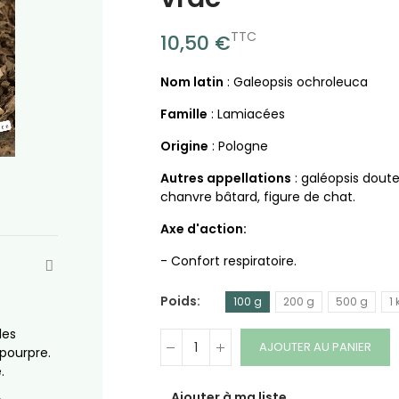
TTC
10,50 €
Nom latin
: Galeopsis ochroleuca
Famille
: Lamiacées
Origine
: Pologne
Autres appellations
: galéopsis doute
chanvre bâtard, figure de chat.
Axe d'action:
- Confort respiratoire.
Poids
100 g
200 g
500 g
1 
les
AJOUTER AU PANIER
 pourpre.
.
Ajouter à ma liste