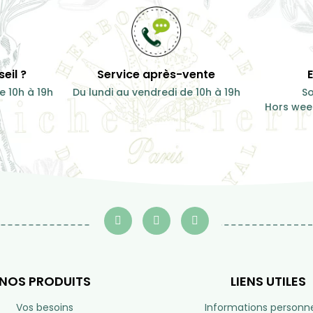
7,50 €
100 g