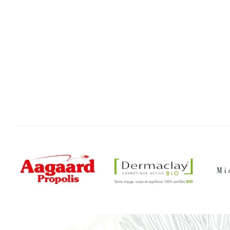
Gratteron En Vrac
Cynorrhod
Plantes en vrac Michel Pierre
Plant
Antioxydant