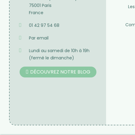
Produit de qualité
Besoin de cons
Des plantes rigoureusement
Du lundi au samedi d
séléctionnées
HERBORISTERIE
11 rue des petits champs
75001 Paris
Les
France