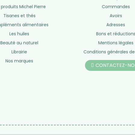
eil ?
Service après-vente
e 10h à 19h
Du lundi au vendredi de 10h à 19h
So
Hors week
NOS PRODUITS
LIENS UTILES
Vos besoins
Informations personne
 produits Michel Pierre
Commandes
Tisanes et thés
Avoirs