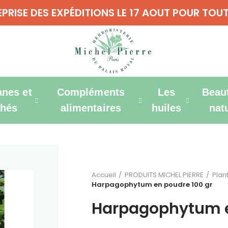
REPRISE DES EXPÉDITIONS LE 17 AOUT POUR T
anes et
Compléments
Les
Beau
thés
alimentaires
huiles
nat
Accueil
PRODUITS MICHEL PIERRE
Plan
Harpagophytum en poudre 100 gr
Harpagophytum e