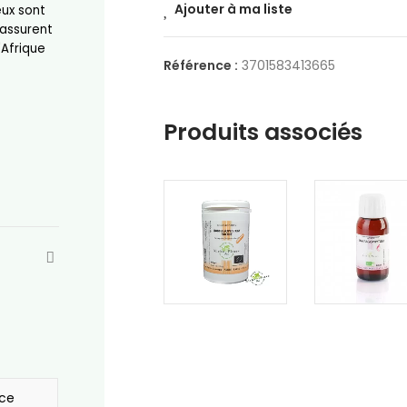
Ajouter à ma liste
eux sont
 assurent
'Afrique
Référence :
3701583413665
Produits associés
nce