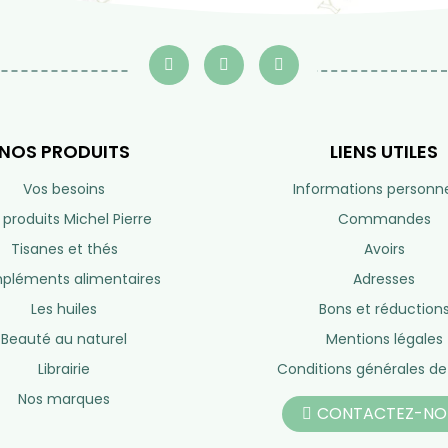
eil ?
Service après-vente
e 10h à 19h
Du lundi au vendredi de 10h à 19h
So
Hors week