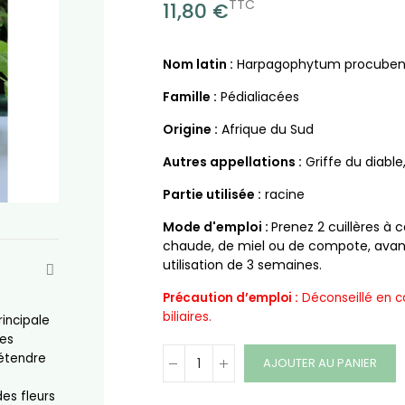
TTC
11,80 €
Nom latin :
Harpagophytum procuben
Famille :
Pédialiacées
Origine :
Afrique du Sud
Autres appellations :
Griffe du diabl
Partie utilisée :
racine
Mode d'emploi :
Prenez 2 cuillères à 
chaude, de miel ou de compote, avant
utilisation de 3 semaines.
Précaution d’emploi :
Déconseillé en c
biliaires.
incipale
des
'étendre
AJOUTER AU PANIER
es fleurs