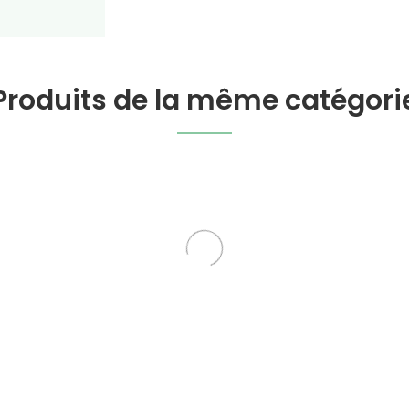
Produits de la même catégori
 Officinale En Poudre
Ashwagandha En Poud
 en poudre Michel Pierre
Plantes en poudre Miche