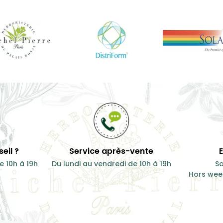
Sommeil
...
15,00 €
150 g