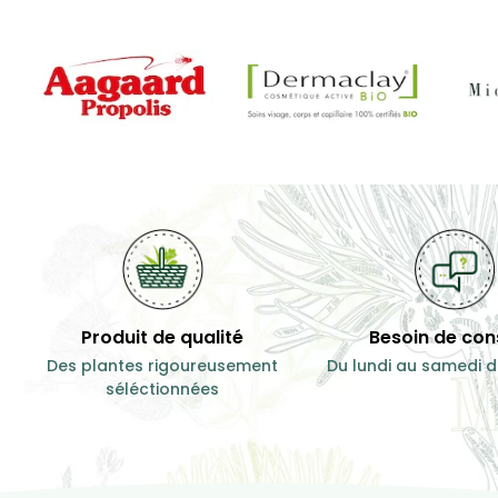
Sommeil
...
14,50 €
11,50 €