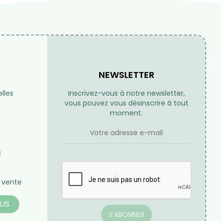
Expéditions
Frais de port
us 24h / 48h
Offerts à partir de 70€ d'achat
-end et jours fériés
en France métropolitaine pour
toute commande passée sur
notre site internet