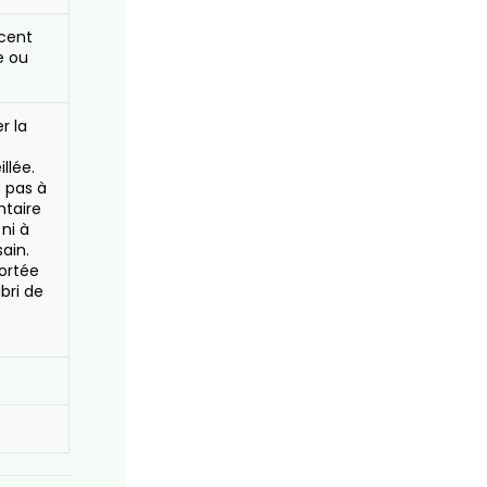
scent
e ou
r la
llée.
e pas à
ntaire
 ni à
ain.
portée
abri de