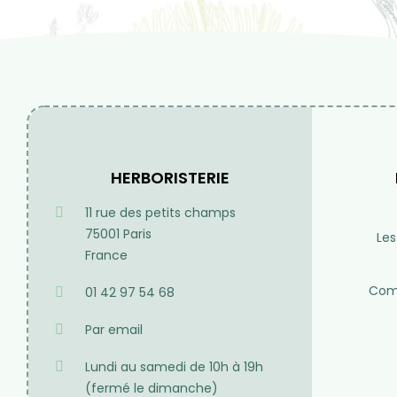
HERBORISTERIE
11 rue des petits champs
75001 Paris
Les
France
Comp
01 42 97 54 68
Par email
Lundi au samedi de 10h à 19h
(fermé le dimanche)