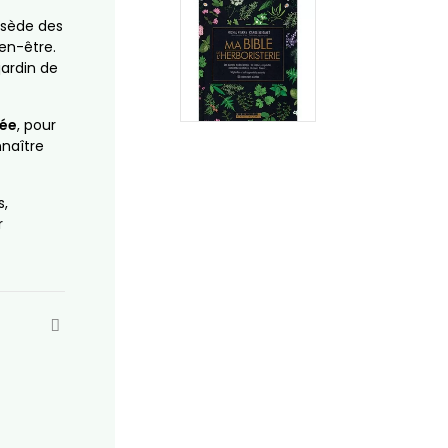
ssède des
ien-être.
jardin de
rée
, pour
nnaître
s,
r