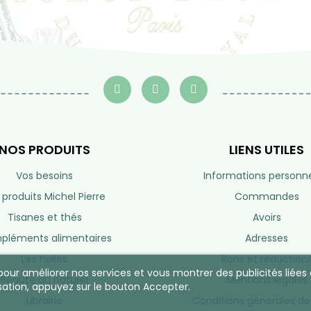
NOS PRODUITS
LIENS UTILES
Vos besoins
Informations personne
 produits Michel Pierre
Commandes
Tisanes et thés
Avoirs
léments alimentaires
Adresses
Les huiles
Bons et réduction
s pour améliorer nos services et vous montrer des publicités lié
Beauté au naturel
Mentions légales
sation, appuyez sur le bouton Accepter.
Librairie
Conditions générales de