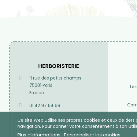
HERBORISTERIE
11 rue des petits champs
75001 Paris
Les
France
Comp
01 42 97 54 68
Par email
Ce site Web utilise ses propres cookies et ceux de tier
navigation. Pour donner votre consentement à son utili
Lundi au samedi de 10h à 19h
Plus d'informations
Personnaliser les cookies