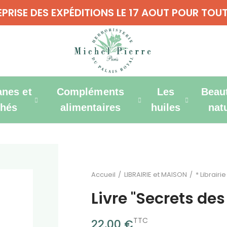
REPRISE DES EXPÉDITIONS LE 17 AOUT POUR T
anes et
Compléments
Les
Beau
thés
alimentaires
huiles
nat
Accueil
LIBRAIRIE et MAISON
* Librairie
Livre "Secrets des
TTC
22,00 €