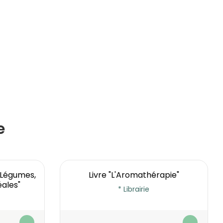
e
s Légumes,
Livre "L'Aromathérapie"
éales"
* Librairie