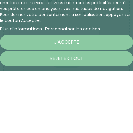
désinscrire à tout moment.
améliorer nos services et vous montrer des publicités liées à
vos préférences en analysant vos habitudes de navigation.
Pour donner votre consentement à son utilisation, appuyez sur
le bouton Accepter.
Plus d'informations
Personnaliser les cookies
J'ACCEPTE
REJETER TOUT
S’ABONNER
Copyright © 2025 L'Herboristerie du Palais Royal - Site