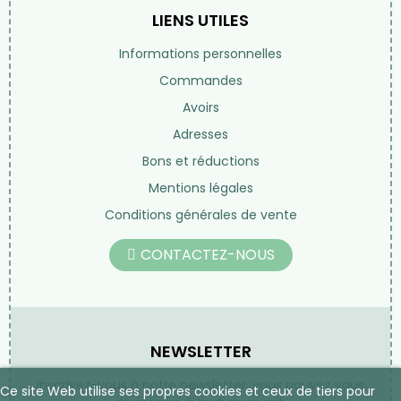
LIENS UTILES
Informations personnelles
Commandes
Avoirs
Adresses
Bons et réductions
Mentions légales
Conditions générales de vente
CONTACTEZ-NOUS
NEWSLETTER
Inscrivez-vous à notre newsletter, vous pouvez vous
Ce site Web utilise ses propres cookies et ceux de tiers pour