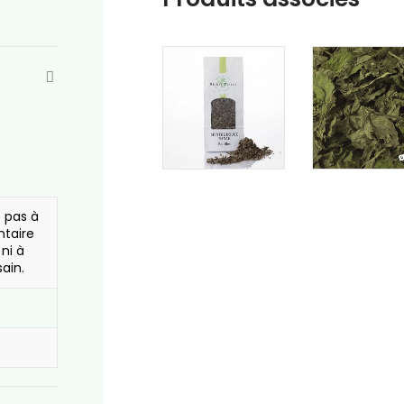
e pas à
ntaire
 ni à
ain.