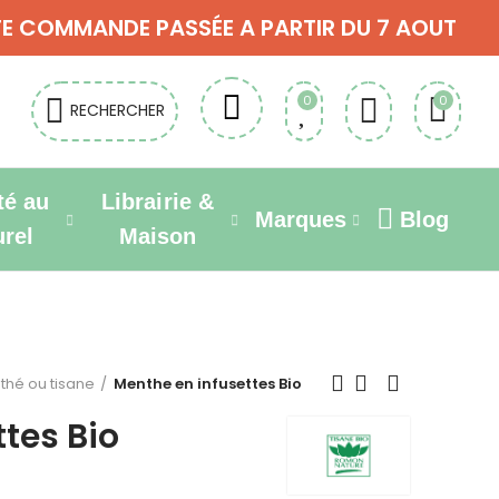
OUTE COMMANDE PASSÉE A PARTIR DU 7 AOUT
0
0
RECHERCHER
té au
Librairie &
Marques
Blog
urel
Maison
 thé ou tisane
Menthe en infusettes Bio
tes Bio