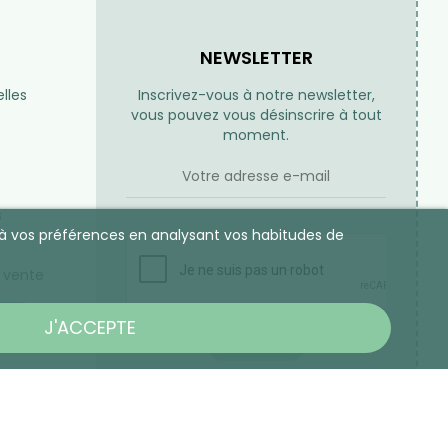
NEWSLETTER
lles
Inscrivez-vous à notre newsletter,
vous pouvez vous désinscrire à tout
moment.
s
es à vos préférences en analysant vos habitudes de
 vente
US
J'ACCEPTE
S’ABONNER