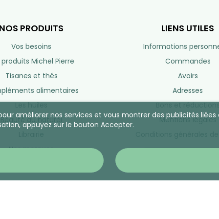
NOS PRODUITS
LIENS UTILES
Vos besoins
Informations personne
 produits Michel Pierre
Commandes
Tisanes et thés
Avoirs
léments alimentaires
Adresses
Les huiles
Bons et réduction
s pour améliorer nos services et vous montrer des publicités lié
Beauté au naturel
Mentions légales
sation, appuyez sur le bouton Accepter.
Librairie
Conditions générales de
Nos marques
CONTACTEZ-NO