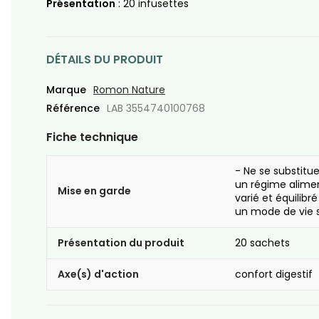
Présentation
: 20 infusettes
DÉTAILS DU PRODUIT
Marque
Romon Nature
Référence
LAB 3554740100768
Fiche technique
- Ne se substitu
un régime alime
Mise en garde
varié et équilibré
un mode de vie s
Présentation du produit
20 sachets
Axe(s) d'action
confort digestif