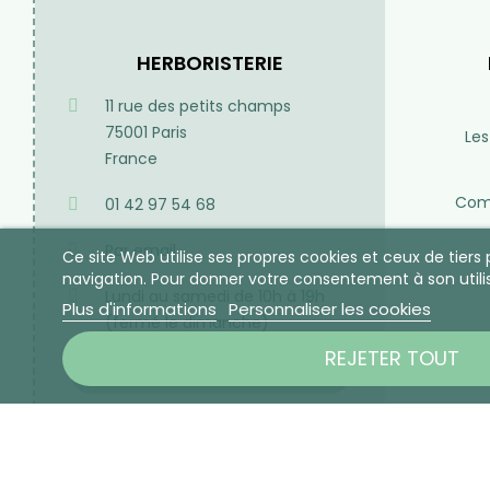
HERBORISTERIE
11 rue des petits champs
75001 Paris
Les
France
Comp
01 42 97 54 68
Par email
Ce site Web utilise ses propres cookies et ceux de tier
navigation. Pour donner votre consentement à son utili
Lundi au samedi de 10h à 19h
Plus d'informations
Personnaliser les cookies
(fermé le dimanche)
REJETER TOUT
DÉCOUVREZ NOTRE BLOG