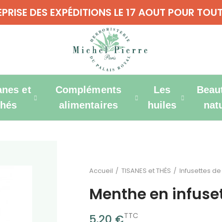
REPRISE DES EXPÉDITIONS LE 17 AOUT POUR T
anes et
Compléments
Les
Beau
thés
alimentaires
huiles
nat
Accueil
TISANES et THÉS
Infusettes de
Menthe en infuset
TTC
5,20 €