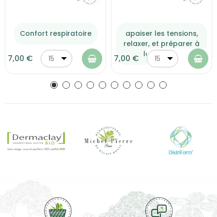
Confort respiratoire
apaiser les tensions,
relaxer, et préparer à
la détente
7,00 €
7,00 €
15
15
ml
ml