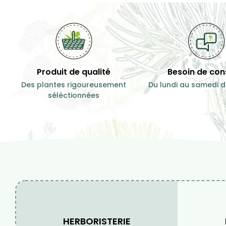
Confort respiratoire
apaiser
pr
7,00 €
7,00 €
15 ml