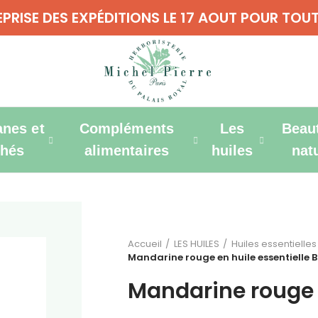
REPRISE DES EXPÉDITIONS LE 17 AOUT POUR T
anes et
Compléments
Les
Beau
thés
alimentaires
huiles
nat
Accueil
LES HUILES
Huiles essentielles
Mandarine rouge en huile essentielle B
Mandarine rouge e