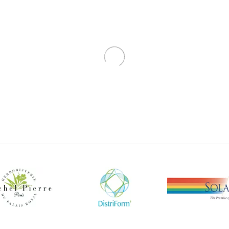
 DOUCES - Complexe En
* ANTI-MOUSTIQUES - Co
Huile Essentielle
Huile Essentiell
essentielles Michel Pierre
Circulation