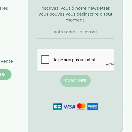
Expéditions
Frais de port
us 24h / 48h
Offerts à partir de 70€ d'achat
-end et jours fériés
en France métropolitaine pour
toute commande passée sur
notre site internet
NEWSLETTER
lles
Inscrivez-vous à notre newsletter,
vous pouvez vous désinscrire à tout
moment.