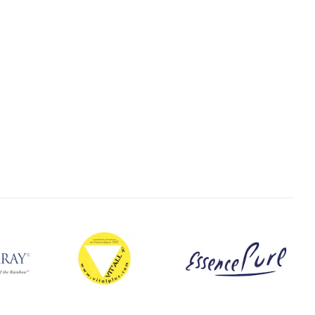
mplexe En
* STOP VERRUES - Complexe En
e
Huile Essentielle
Huiles essentielles Michel Pierre