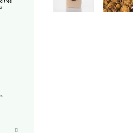
la très
i
e,