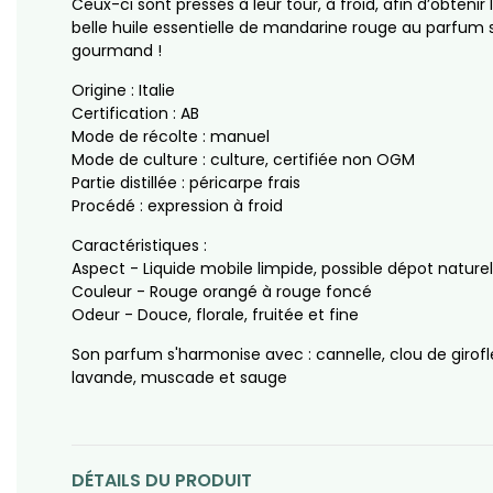
Ceux-ci sont pressés à leur tour, à froid, afin d’obtenir 
belle huile essentielle de mandarine rouge au parfum s
gourmand !
Origine : Italie
Certification : AB
Mode de récolte : manuel
Mode de culture : culture, certifiée non OGM
Partie distillée : péricarpe frais
Procédé : expression à froid
Caractéristiques :
Aspect - Liquide mobile limpide, possible dépot naturel
Couleur - Rouge orangé à rouge foncé
Odeur - Douce, florale, fruitée et fine
Son parfum s'harmonise avec : cannelle, clou de girofl
lavande, muscade et sauge
DÉTAILS DU PRODUIT