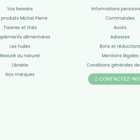
eil ?
Service après-vente
e 10h à 19h
Du lundi au vendredi de 10h à 19h
So
Hors week
NOS PRODUITS
LIENS UTILES
Vos besoins
Informations personne
 produits Michel Pierre
Commandes