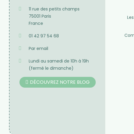
Produit de qualité
Besoin de cons
Des plantes rigoureusement
Du lundi au samedi d
séléctionnées
HERBORISTERIE
11 rue des petits champs
75001 Paris
Les
France