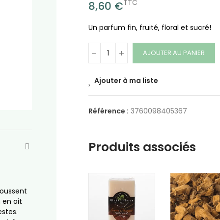
TTC
8,60 €
Un parfum fin, fruité, floral et sucré!
AJOUTER AU PANIER
Ajouter à ma liste
Référence :
3760098405367
Produits associés
 poussent
 en ait
estes.