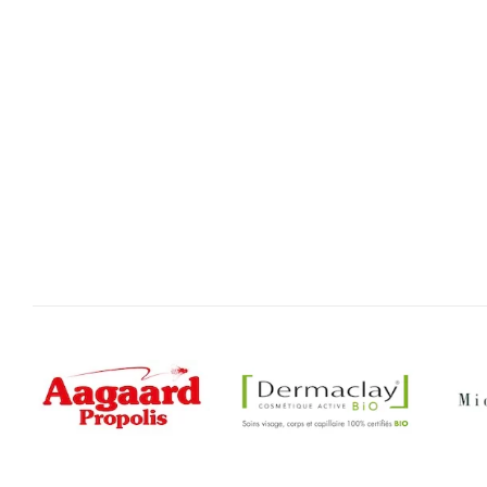
* BALSAMIQUE - Complexe En Huile
* ONDES
Essentielle
Huiles essentielles Michel Pierre
Huiles 