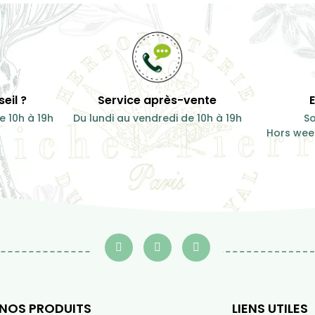
 les tensions, relaxer, et
Anti-Moustique
éparer à la détente
7,00 €
15 ml
15 ml