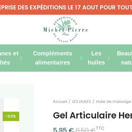
REPRISE DES EXPÉDITIONS LE 17 AOUT POUR T
anes et
Compléments
Les
Beau
thés
alimentaires
huiles
nat
Accueil
LES HUILES
Huile de massage
Gel Articulaire He
-30%
TTC
5,95 €
8,50 €