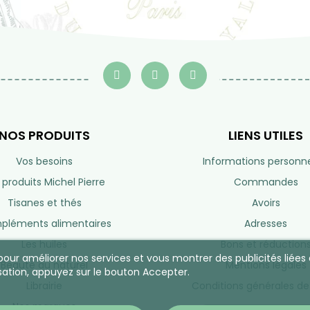
NOS PRODUITS
LIENS UTILES
Vos besoins
Informations personne
 produits Michel Pierre
Commandes
Tisanes et thés
Avoirs
léments alimentaires
Adresses
Les huiles
Bons et réduction
s pour améliorer nos services et vous montrer des publicités lié
Beauté au naturel
Mentions légales
sation, appuyez sur le bouton Accepter.
Librairie
Conditions générales de
Nos marques