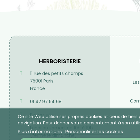
HERBORISTERIE
11 rue des petits champs
75001 Paris
Les
France
Comp
01 42 97 54 68
Par email
Ce site Web utilise ses propres cookies et ceux de tier
navigation. Pour donner votre consentement à son utili
Lundi au samedi de 10h à 19h
Plus d'informations
Personnaliser les cookies
(fermé le dimanche)