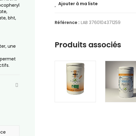
Ajouter à ma liste
tocopheryl
ate,
te, bht,
Référence :
LAB 3760104371259
Produits associés
ter, une
e permet
tifs.
nce