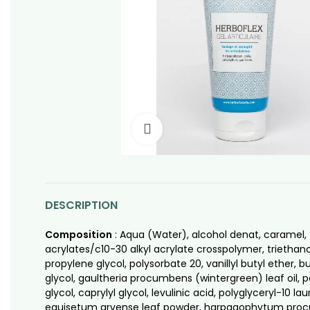
Click to enlarge
DESCRIPTION
Composition
: Aqua (Water), alcohol denat, caramel,
acrylates/c10-30 alkyl acrylate crosspolymer, triethan
propylene glycol, polysorbate 20, vanillyl butyl ether, b
glycol, gaultheria procumbens (wintergreen) leaf oil, 
glycol, caprylyl glycol, levulinic acid, polyglyceryl-10 lau
equisetum arvense leaf powder, harpagophytum pr