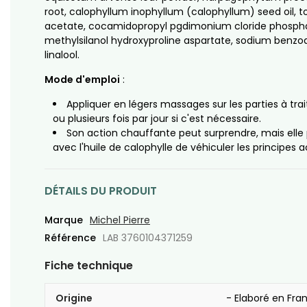
root, calophyllum inophyllum (calophyllum) seed oil, 
acetate, cocamidopropyl pgdimonium cloride phosph
methylsilanol hydroxyproline aspartate, sodium benzoa
linalool.
Mode d'emploi
:
Appliquer en légers massages sur les parties à trai
ou plusieurs fois par jour si c'est nécessaire.
Son action chauffante peut surprendre, mais ell
avec l'huile de calophylle de véhiculer les principes ac
DÉTAILS DU PRODUIT
Marque
Michel Pierre
Référence
LAB 3760104371259
Fiche technique
Origine
- Elaboré en Fra