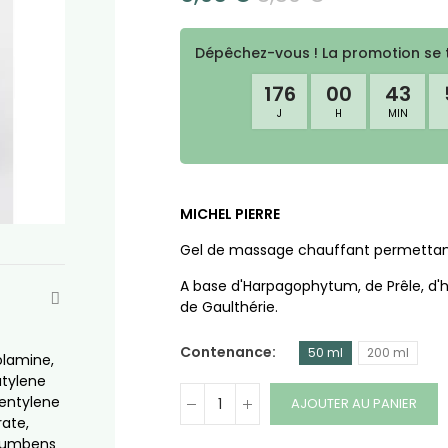
Dépêchez-vous ! La promotion se 
176
00
43
J
H
MIN
MICHEL PIERRE
Gel de massage chauffant permettant d
A base d'Harpagophytum, de Prêle, d'hu
de Gaulthérie.
Contenance
50 ml
200 ml
olamine,
utylene
pentylene
AJOUTER AU PANIER
rate,
ocumbens