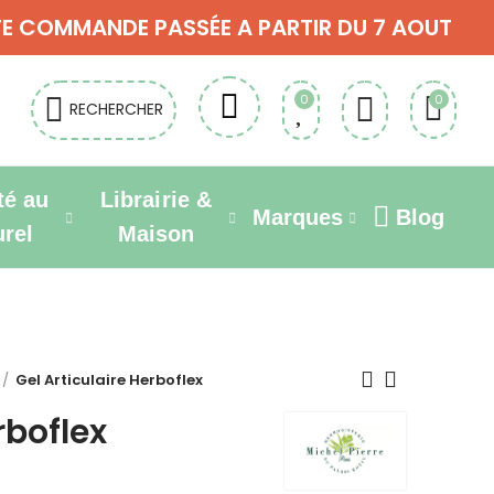
OUTE COMMANDE PASSÉE A PARTIR DU 7 AOUT
0
0
RECHERCHER
té au
Librairie &
Marques
Blog
urel
Maison
Gel Articulaire Herboflex
rboflex