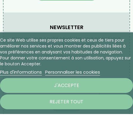
NEWSLETTER
Inscrivez-vous à notre newsletter, vous pouvez vous
Ce site Web utilise ses propres cookies et ceux de tiers pour
désinscrire à tout moment.
améliorer nos services et vous montrer des publicités liées à
vos préférences en analysant vos habitudes de navigation.
Pour donner votre consentement à son utilisation, appuyez sur
le bouton Accepter.
Plus d'informations
Personnaliser les cookies
J'ACCEPTE
REJETER TOUT
S’ABONNER