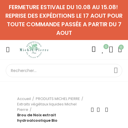
FERMETURE ESTIVALE DU 10.08 AU 15.08!
REPRISE DES EXPÉDITIONS LE 17 AOUT POUR
TOUTE COMMANDE PASSÉE A PARTIR DU 7
AOUT
0
0
Accueil
PRODUITS MICHEL PIERRE
Extraits végétaux liquides Michel
Pierre
Brou de Noix extrait
hydroalcoolique Bio