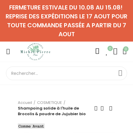
FERMETURE ESTIVALE DU 10.08 AU 15.08!
REPRISE DES EXPÉDITIONS LE 17 AOUT POUR
TOUTE COMMANDE PASSÉE A PARTIR DU 7
AOUT
0
0
Accueil
COSMETIQUE
Shampoing solide à l'huile de
Brocolis & poudre de Jujubier bio