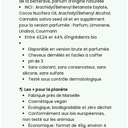
de la betterave, parfum d’origine naturelle
INCI : Arachidyl/Behenyl Betainate Esylate,
Cocos Nucifera Oil, Arachidyl/Behenyl Alcohol,
Cannabis sativa seed oil et en supplément
pour la version parfumée : Parfum, Limonene,
Linalool, Courmarin
Entre 42,24 et 44% d'ingrédients bio
Disponible en version brute et parfumée
Cheveux démêlés et faciles à coiffer
pH de 3
Sans colorant, sans conservateur, sans
silicone, sans sulfate
Testé sous contrôle dermatologique
🌎
Les + pour la planète
Fabriqué près de Marseille
Cosmétique vegan
Écologique, biodégradable et zéro déchet
Conformément aux lois européennes,
non testé sur les animaux
Économique : format de 45g, environ 4