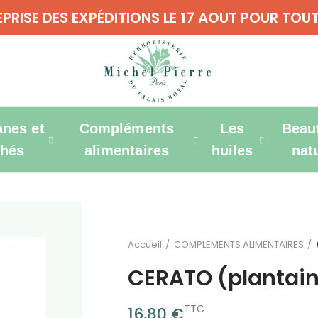
REPRISE DES EXPÉDITIONS LE 17 AOUT POUR T
anes et
Compléments
Les
Beau
thés
alimentaires
huiles
nat
Accueil
COMPLEMENTS ALIMENTAIRES
CERATO (plantain
TTC
16,80 €