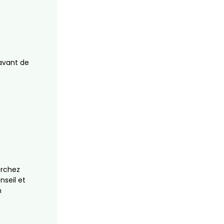
 avant de
erchez
nseil et
n