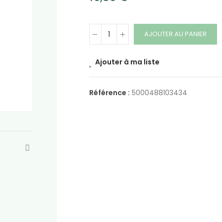
AJOUTER AU PANIER
Ajouter à ma liste
Référence :
5000488103434