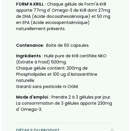
FORM’A KRILL :
Chaque gélule de Form'A Krill
apporte 77mg d' Omega-3 de Krill dont 27mg
de DHA (Acide docosahexaénoïque) et 50 mg
en EPA (Acide eicosapentaénoïque)
naturellement présents.
Contenance:
Boite de 60 capsules.
Ingrédients
: Huile pure de Krill certifiée NKO
(Extraite à Froid) 500mg.
Chaque gélule contient: 200mg de
Phospholipides et 100 ug d'Astaxanthine
naturelle.
Garanti sans pesticide ni OGM.
Mode d'emploi
: Prendre 2 à 3 gélules par jour.
La consommation de 3 gélules apporte 230mg
d' Omega-3.
DÉTAILS DU PRODUIT