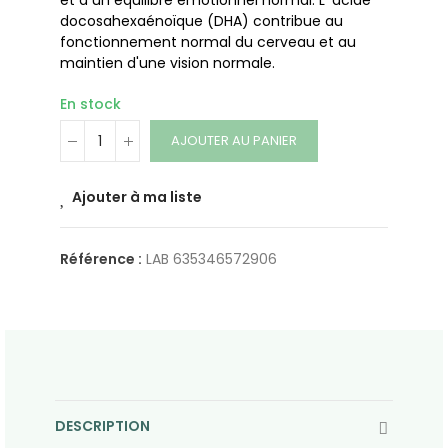
et à un équilibre émotionnel normal. L' acide
docosahexaénoïque (DHA) contribue au
fonctionnement normal du cerveau et au
maintien d'une vision normale.
En stock
AJOUTER AU PANIER
Ajouter à ma liste
Référence :
LAB 635346572906
DESCRIPTION