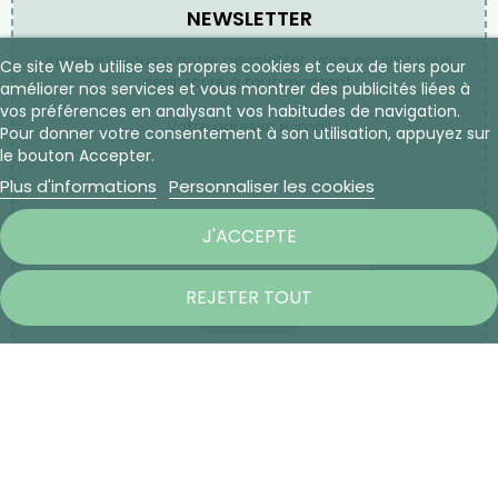
NEWSLETTER
Inscrivez-vous à notre newsletter, vous pouvez vous
Ce site Web utilise ses propres cookies et ceux de tiers pour
désinscrire à tout moment.
améliorer nos services et vous montrer des publicités liées à
vos préférences en analysant vos habitudes de navigation.
Pour donner votre consentement à son utilisation, appuyez sur
le bouton Accepter.
Plus d'informations
Personnaliser les cookies
J'ACCEPTE
REJETER TOUT
S’ABONNER