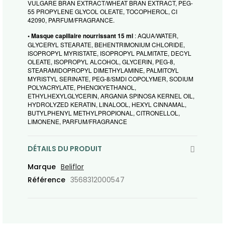
VULGARE BRAN EXTRACT/WHEAT BRAN EXTRACT, PEG-
55 PROPYLENE GLYCOL OLEATE, TOCOPHEROL, CI
42090, PARFUM/FRAGRANCE.
• Masque capillaire nourrissant 15 ml
: AQUA/WATER,
GLYCERYL STEARATE, BEHENTRIMONIUM CHLORIDE,
ISOPROPYL MYRISTATE, ISOPROPYL PALMITATE, DECYL
OLEATE, ISOPROPYL ALCOHOL, GLYCERIN, PEG-8,
STEARAMIDOPROPYL DIMETHYLAMINE, PALMITOYL
MYRISTYL SERINATE, PEG-8/SMDI COPOLYMER, SODIUM
POLYACRYLATE, PHENOXYETHANOL,
ETHYLHEXYLGLYCERIN, ARGANIA SPINOSA KERNEL OIL,
HYDROLYZED KERATIN, LINALOOL, HEXYL CINNAMAL,
BUTYLPHENYL METHYLPROPIONAL, CITRONELLOL,
LIMONENE, PARFUM/FRAGRANCE
DÉTAILS DU PRODUIT
Marque
Beliflor
Référence
3568312000547