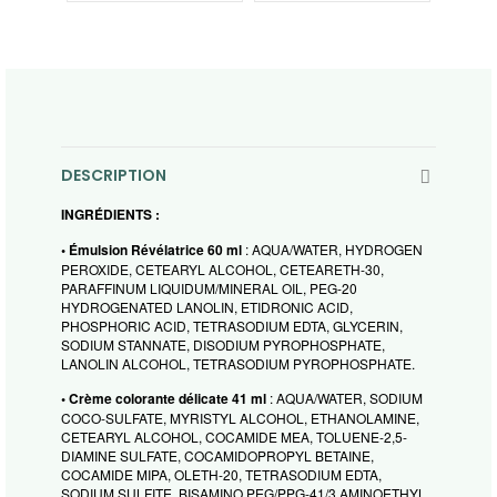
DESCRIPTION
INGRÉDIENTS :
• Émulsion Révélatrice 60 ml
: AQUA/WATER, HYDROGEN
PEROXIDE, CETEARYL ALCOHOL, CETEARETH-30,
PARAFFINUM LIQUIDUM/MINERAL OIL, PEG-20
HYDROGENATED LANOLIN, ETIDRONIC ACID,
PHOSPHORIC ACID, TETRASODIUM EDTA, GLYCERIN,
SODIUM STANNATE, DISODIUM PYROPHOSPHATE,
LANOLIN ALCOHOL, TETRASODIUM PYROPHOSPHATE.
• Crème colorante délicate 41 ml
: AQUA/WATER, SODIUM
COCO-SULFATE, MYRISTYL ALCOHOL, ETHANOLAMINE,
CETEARYL ALCOHOL, COCAMIDE MEA, TOLUENE-2,5-
DIAMINE SULFATE, COCAMIDOPROPYL BETAINE,
COCAMIDE MIPA, OLETH-20, TETRASODIUM EDTA,
SODIUM SULFITE, BISAMINO PEG/PPG-41/3 AMINOETHYL