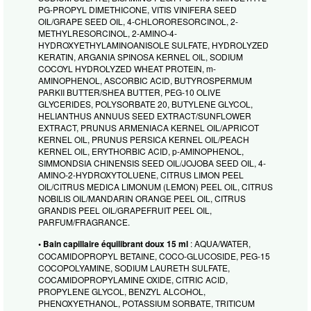
PG-PROPYL DIMETHICONE, VITIS VINIFERA SEED
OIL/GRAPE SEED OIL, 4-CHLORORESORCINOL, 2-
METHYLRESORCINOL, 2-AMINO-4-
HYDROXYETHYLAMINOANISOLE SULFATE, HYDROLYZED
KERATIN, ARGANIA SPINOSA KERNEL OIL, SODIUM
COCOYL HYDROLYZED WHEAT PROTEIN, m-
AMINOPHENOL, ASCORBIC ACID, BUTYROSPERMUM
PARKII BUTTER/SHEA BUTTER, PEG-10 OLIVE
GLYCERIDES, POLYSORBATE 20, BUTYLENE GLYCOL,
HELIANTHUS ANNUUS SEED EXTRACT/SUNFLOWER
EXTRACT, PRUNUS ARMENIACA KERNEL OIL/APRICOT
KERNEL OIL, PRUNUS PERSICA KERNEL OIL/PEACH
KERNEL OIL, ERYTHORBIC ACID, p-AMINOPHENOL,
SIMMONDSIA CHINENSIS SEED OIL/JOJOBA SEED OIL, 4-
AMINO-2-HYDROXYTOLUENE, CITRUS LIMON PEEL
OIL/CITRUS MEDICA LIMONUM (LEMON) PEEL OIL, CITRUS
NOBILIS OIL/MANDARIN ORANGE PEEL OIL, CITRUS
GRANDIS PEEL OIL/GRAPEFRUIT PEEL OIL,
PARFUM/FRAGRANCE.
• Bain capillaire équilibrant doux 15 ml
: AQUA/WATER,
COCAMIDOPROPYL BETAINE, COCO-GLUCOSIDE, PEG-15
COCOPOLYAMINE, SODIUM LAURETH SULFATE,
COCAMIDOPROPYLAMINE OXIDE, CITRIC ACID,
PROPYLENE GLYCOL, BENZYL ALCOHOL,
PHENOXYETHANOL, POTASSIUM SORBATE, TRITICUM