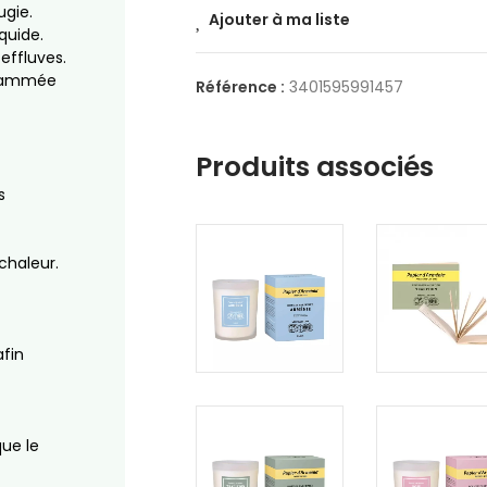
ugie.
Ajouter à ma liste
iquide.
effluves.
nflammée
Référence :
3401595991457
Produits associés
s
chaleur.
afin
que le