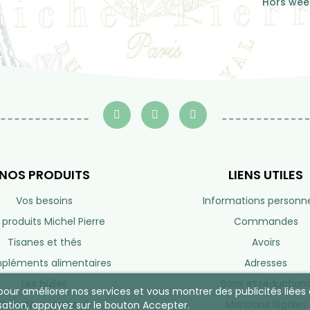
Hors week
NOS PRODUITS
LIENS UTILES
Vos besoins
Informations personne
 produits Michel Pierre
Commandes
Tisanes et thés
Avoirs
léments alimentaires
Adresses
Les huiles
Bons et réduction
s pour améliorer nos services et vous montrer des publicités lié
Beauté au naturel
Mentions légales
sation, appuyez sur le bouton Accepter.