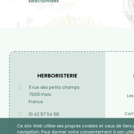
séléctionnées
HERBORISTERIE
11 rue des petits champs
75001 Paris
Les
France
Comp
01 42 97 54 68
Ce site Web utilise ses propres cookies et ceux de tier
Par email
navigation. Pour donner votre consentement à son utili