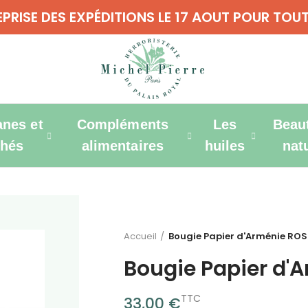
REPRISE DES EXPÉDITIONS LE 17 AOUT POUR T
anes et
Compléments
Les
Beau
thés
alimentaires
huiles
nat
Accueil
Bougie Papier d'Arménie ROS
Bougie Papier d'
TTC
33,00 €