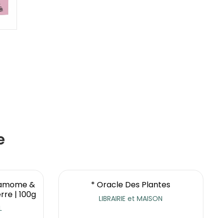
e
rdamome &
* Oracle Des Plantes
rre | 100g
LIBRAIRIE et MAISON
L