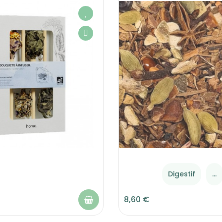
Digestif
...
8,60 €