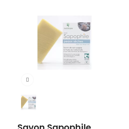
Click to enlarge
Savon Sapophile