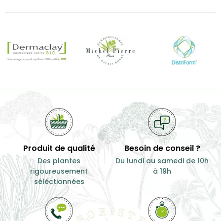
Sommeil
...
Voies aériennes
supérieures
9,90 €
100
9,00 €
50
g
g