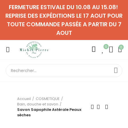
FERMETURE ESTIVALE DU 10.08 AU 15.08!
REPRISE DES EXPÉDITIONS LE 17 AOUT POUR
TOUTE COMMANDE PASSÉE A PARTIR DU 7
AOUT
0
0
Accueil
COSMETIQUE
Bain, douche et savon
Savon Sapophile Astérale Peaux
sèches