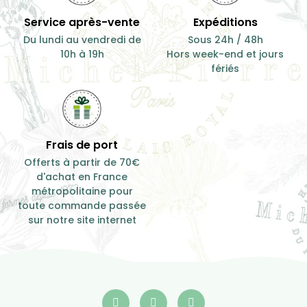
Produit de qualité
Besoin de conseil ?
Des plantes
Du lundi au samedi de 10h
rigoureusement
à 19h
séléctionnées
Service après-vente
Expéditions
Du lundi au vendredi de
Sous 24h / 48h
10h à 19h
Hors week-end et jours
fériés