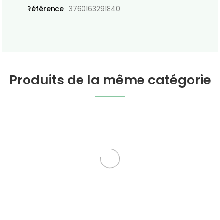
Référence
3760163291840
Produits de la même catégorie
Lavande En Vrac
Rose De Damas -
Pétales En Vrac BIO
Plantes en vrac Michel
Plantes en vrac Michel
Pierre
Pierre