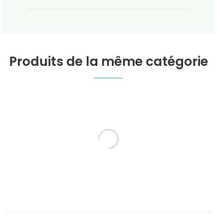
Produits de la même catégorie
Lavande En Vrac
Rose De Damas -
Pétales En Vrac BIO
Plantes en vrac Michel
Plantes en vrac Michel
Pierre
Pierre