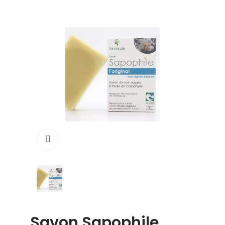
Click to enlarge
Savon Sapophile