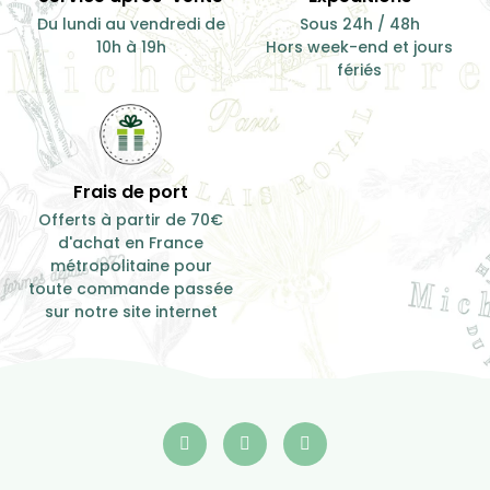
Produit de qualité
Besoin de conseil ?
Des plantes
Du lundi au samedi de 10h
rigoureusement
à 19h
séléctionnées
Service après-vente
Expéditions
Du lundi au vendredi de
Sous 24h / 48h
10h à 19h
Hors week-end et jours
fériés
Frais de port