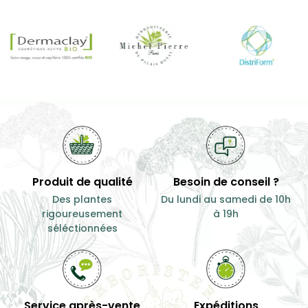
Digestif
...
Voies aériennes
supérieures
9,90 €
100
9,00 €
50
g
g