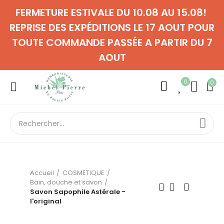
FERMETURE ESTIVALE DU 10.08 AU 15.08!
REPRISE DES EXPÉDITIONS LE 17 AOUT POUR
TOUTE COMMANDE PASSÉE A PARTIR DU 7
AOUT
0
0
Accueil
COSMETIQUE
Bain, douche et savon
Savon Sapophile Astérale -
l'original