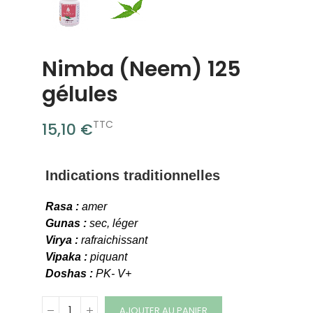
Nimba (Neem) 125
gélules
TTC
15,10 €
Indications traditionnelles
Rasa :
amer
Gunas :
sec, léger
Virya :
rafraichissant
Vipaka :
piquant
Doshas :
PK- V+
AJOUTER AU PANIER