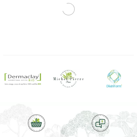
Valnet
Accessoires pour huiles
Thème : La Peau, Le Corps
et Soleil : préparation de
l'été
3,50 €
79,00 €