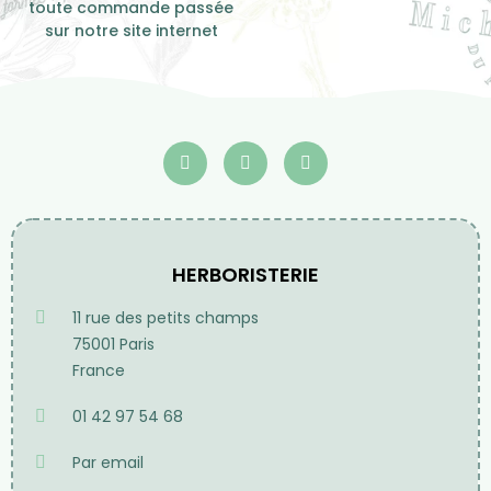
Service après-vente
Expéditions
Du lundi au vendredi de
Sous 24h / 48h
10h à 19h
Hors week-end et jours
fériés
Frais de port
Offerts à partir de 70€
d'achat en France
métropolitaine pour
toute commande passée
sur notre site internet