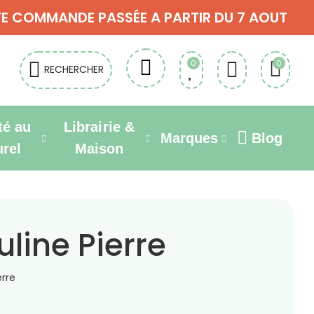
OUTE COMMANDE PASSÉE A PARTIR DU 7 AOUT
0
0
RECHERCHER
té au
Librairie &
Marques
Blog
urel
Maison
line Pierre
rre