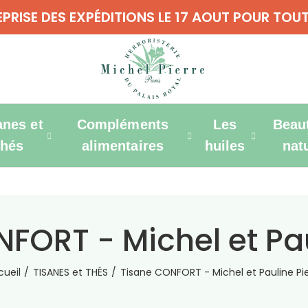
REPRISE DES EXPÉDITIONS LE 17 AOUT POUR T
anes et
Compléments
Les
Beau
thés
alimentaires
huiles
nat
FORT - Michel et Pau
cueil
TISANES et THÉS
Tisane CONFORT - Michel et Pauline Pie