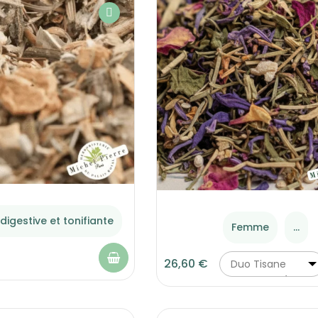
digestive et tonifiante
Femme
...
26,60 €
Duo Tisane
"Fertilité 1" (ref
3036) + Tisane
"Equilibre