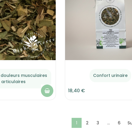
 douleurs musculaires
Confort urinaire
 articulaires
18,40 €
1
2
3
…
6
Su