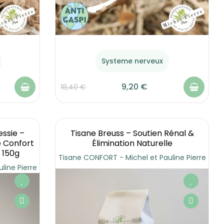
Systeme nerveux
9,20 €
18,40 €
essie –
Tisane Breuss – Soutien Rénal &
e Confort
Élimination Naturelle
| 150g
Tisane CONFORT - Michel et Pauline Pierre
line Pierre