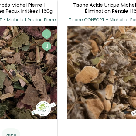
rpès Michel Pierre |
Tisane Acide Urique Michel 
Hormonal
s Peaux Irritées | 150g
Élimination Rénale | 1
femme 2" (ref
- Michel et Pauline Pierre
Tisane CONFORT - Michel et Pau
3037)
Peau