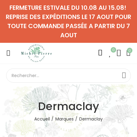
FERMETURE ESTIVALE DU 10.08 AU 15.08!
REPRISE DES EXPÉDITIONS LE 17 AOUT POUR
TOUTE COMMANDE PASSÉE A PARTIR DU 7
AOUT
0
0
Dermaclay
Accueil
Marques
Dermaclay