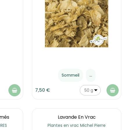
Sommeil
...
7,50 €
50 g
imés
Lavande En Vrac
RES
Plantes en vrac Michel Pierre