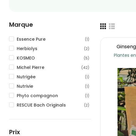
Marque
Essence Pure
(1)
Ginseng
Herbiolys
(2)
Plantes en
KOSMEO
(5)
Michel Pierre
(42)
Nutrigée
(1)
Nutrivie
(1)
Phyto compagnon
(1)
RESCUE Bach Originals
(2)
Romon Nature
(3)
Saint Hilaire
(1)
Prix
Solaray
(2)