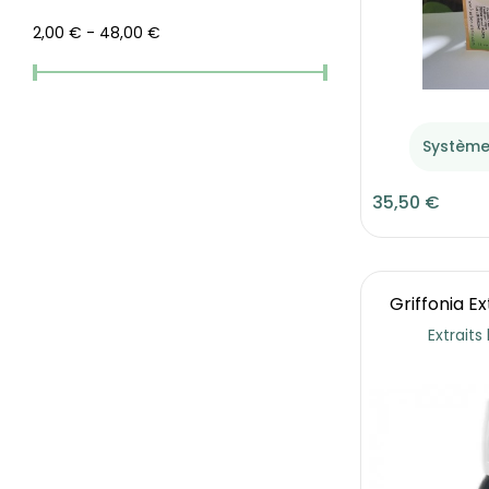
Vitall +
(7)
2,00 € - 48,00 €
Yalacta
(1)
Système
35,50 €
Griffonia E
Extraits