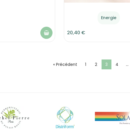
Energie
20,40 €
« Précédent
1
2
3
4
…