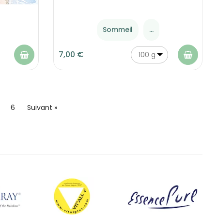
Sommeil
...
7,00 €
100 g
6
Suivant »