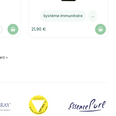
Système immunitaire
...
21,90 €
ant »