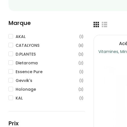
Marque
AKAL
(1)
Acé
CATALYONS
(8)
Vitamines, Mi
D.PLANTES
(3)
Dietaroma
(2)
Essence Pure
(1)
Gevvik's
(1)
Holonage
(3)
KAL
(1)
Michel Pierre
(2)
Nutrigée
(1)
Prix
Salus
(1)