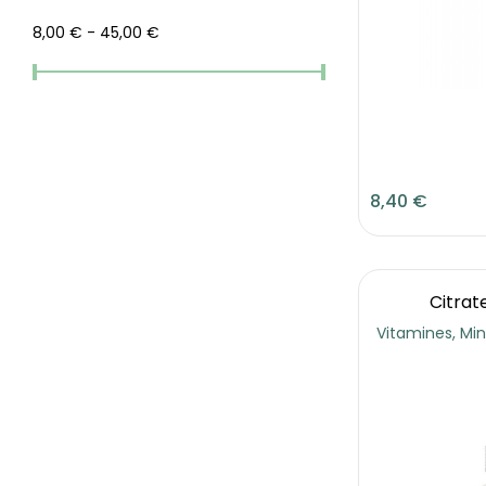
SALVIA
(1)
8,00 € - 45,00 €
Semineraliser.com
(1)
Solaray
(6)
Vitall +
(6)
Vogel
(1)
8,40 €
Citra
Vitamines, Mi