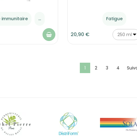
 immunitaire
...
Fatigue
20,90 €
250 ml
1
2
3
4
Suiv